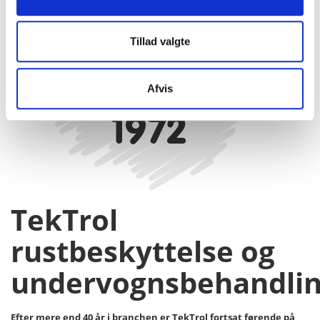
Tillad valgte
Afvis
TekTrol
rustbeskyttelse og
undervognsbehandli
Efter mere end 40 år i branchen er TekTrol fortsat førende på