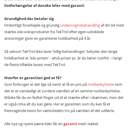
livsforlængelse af danske biler med garanti
Grundighed der betaler sig
Ordentligt forarbejde og grundig
undervognsbehandling
af din bil med
stærke olie-voksprodukter fra TekTrol efter egen-udviklede
anvisninger giver en garanteret holdbarhed på 4 år.
Så selvom TekTrol ikke laver 'billig-behandlinger' betyder den lange
holdbarhed at 'kilo-prisen' - altså prisen pr. år du kører rustfrit - i langt
de fleste tilfælde lavest med TekTrol.
Hvorfor er garantien god at få?
Som forbruger er det lige så nemt at få en pris på
rustbeskyttelse
som
det er er vanskeligt at vurdere værdien af en samme rustbeskyttelse.
Måske får du en fedtet finger ud af at mærke efter i skærmen, men det
er også cirka alt du kan gøre. Her er garantien som du kan få et
fremragende bevis for værkstedets tro på værdien af det udførte.
Alle nye og nyere pæne biler får en
garanti
med i købet.