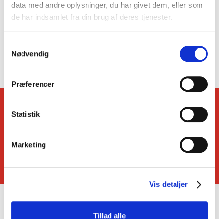
data med andre oplysninger, du har givet dem, eller som
de har indsamlet fra din brug af deres tjenester.
Samtykkevalg
Læs mere om undervognsbehandling
Nødvendig
Præferencer
Få svar
Statistik
på dine spørgmål
Marketing
FAQ-listen
Vis detaljer
Tillad alle